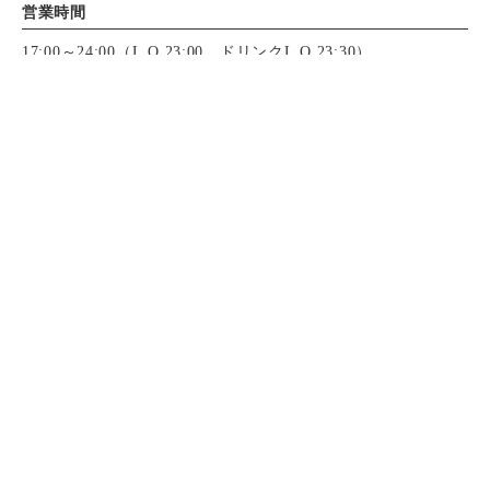
営業時間
17:00～24:00（L.O.23:00、ドリンクL.O.23:30）
定休日
年中無休
電話で問い合わせ
電話で問い合わせ
WEB予約
WEB予約
決済方法