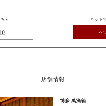
こちら
ネット
40
ネ
店舗情報
博多 萬漁箱